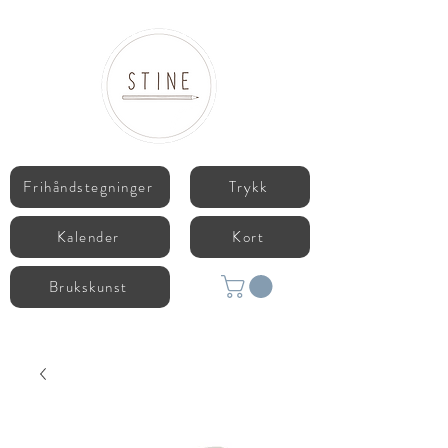
Frihåndstegninger
Trykk
Kalender
Kort
Brukskunst