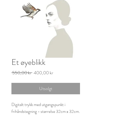
Et øyeblikk
Vanlig
Salgspris
 550,00 kr 
400,00 kr
pris
Utsolgt
Digitalt trykk med utgangspunkt i
frihåndstegning - størrelse 32cm x 32cm.