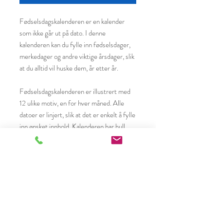
Fødselsdagskalenderen er en kalender
som ikke går ut på dato. I denne
kalenderen kan du fylle inn fødselsdager,
merkedager og andre viktige årsdager, slik
at du alltid vil huske dem, år etter år.
Fødselsdagskalenderen er illustrert med
12 ulike motiv, en for hver måned. Alle
datoer er linjert, slik at det er enkelt å fylle
inn ønsket innhold. Kalenderen har hull
med malje, som gjør den holdbar over tid.
Stine Rommetveit
Langholvegen 38
4345 Bryne
Organisasjonsnummer
988598917