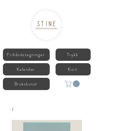
Frihåndstegninger
Trykk
Kalender
Kort
Brukskunst