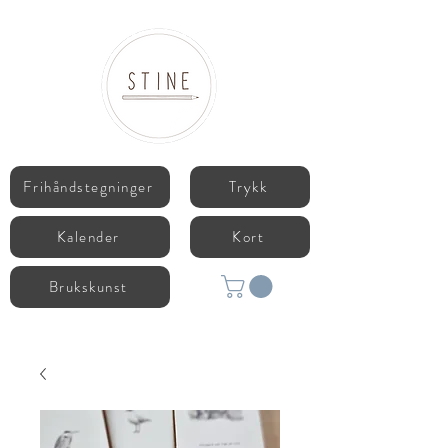
Frihåndstegninger
Trykk
Kalender
Kort
Brukskunst