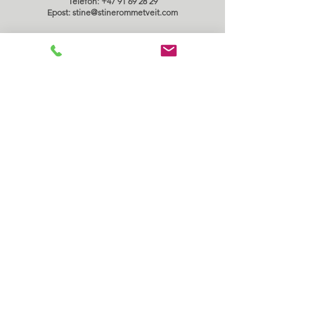
Telefon:
+47 91 69 28 29
Epost: stine@stinerommetveit.com
Stine Rommetveit
Langholvegen 38
4345 Bryne
Organisasjonsnummer
988598917
Telefon +47 91692829
Epost stine@stinerommetveit.com
Kontakt
Salgsbetingelser