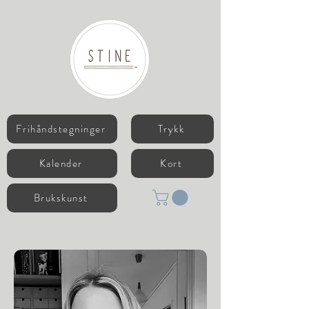
Frihåndstegninger
Trykk
Kalender
Kort
Brukskunst