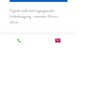
Digitalt trykk med utgangspunkt i
frihåndstegning - størrelse 30cm x
30cm.
Stine Rommetveit
Langholvegen 38
4345 Bryne
Organisasjonsnummer
988598917
Telefon +47 91692829
Epost stine@stinerommetveit.com
Kontakt
Salgsbetingelser