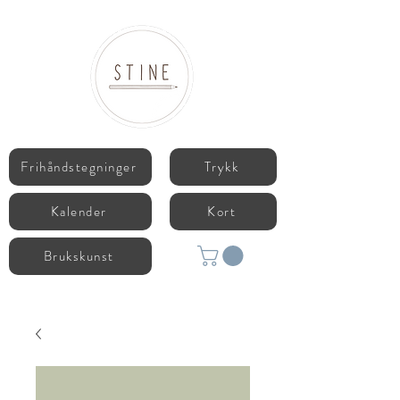
Frihåndstegninger
Trykk
Kalender
Kort
Brukskunst