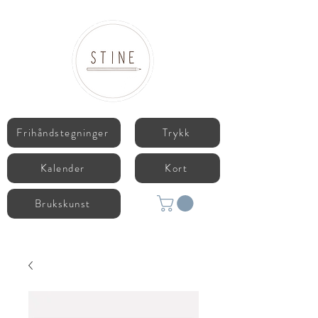
Frihåndstegninger
Trykk
Kalender
Kort
Brukskunst