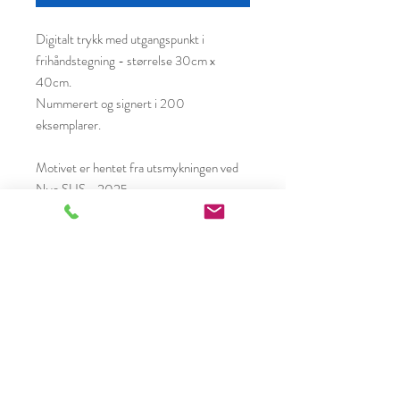
Digitalt trykk med utgangspunkt i
frihåndstegning - størrelse 30cm x
40cm.
Nummerert og signert i 200
eksemplarer.
Motivet er hentet fra utsmykningen ved
Nye SUS - 2025.
Stine Rommetveit
Langholvegen 38
4345 Bryne
Organisasjonsnummer
988598917
Telefon +47 91692829
Epost stine@stinerommetveit.com